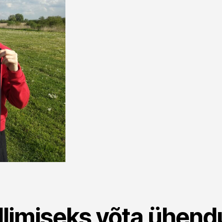
llimiseks võta ühend