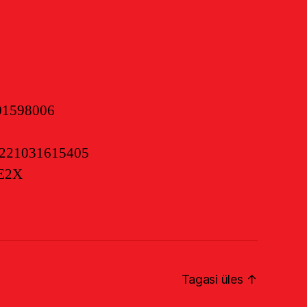
01598006
0221031615405
E2X
Tagasi üles
↑