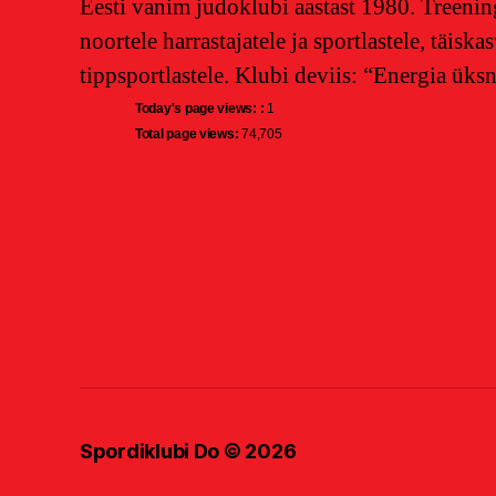
Eesti vanim judoklubi aastast 1980. Treening
noortele harrastajatele ja sportlastele, täiska
tippsportlastele. Klubi deviis: “Energia üks
Today's page views: :
1
Total page views:
74,705
Spordiklubi Do
© 2026