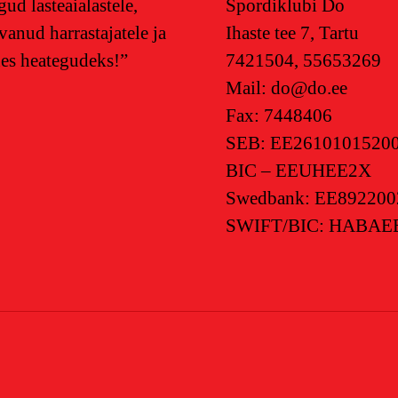
ud lasteaialastele,
Spordiklubi Do
svanud harrastajatele ja
Ihaste tee 7, Tartu
nes heategudeks!”
7421504, 55653269
Mail: do@do.ee
Fax: 7448406
SEB: EE2610101520
BIC – EEUHEE2X
Swedbank: EE89220
SWIFT/BIC: HABAE