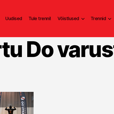
Uudised
Tule trenni!
Võistlused
Trennid
rtu Do varus