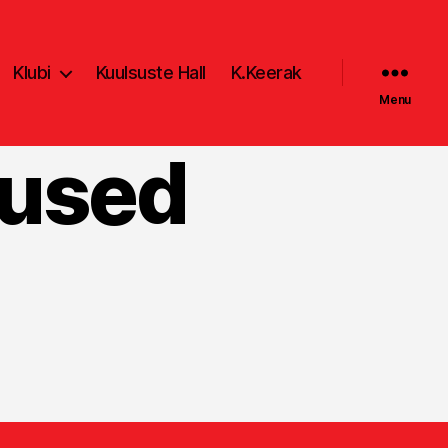
Klubi
Kuulsuste Hall
K.Keerak
Menu
lused