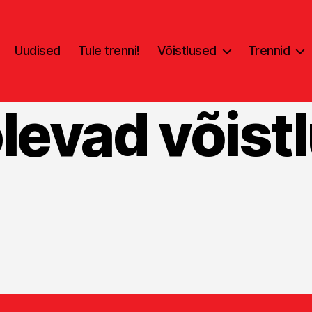
Uudised
Tule trenni!
Võistlused
Trennid
levad võist