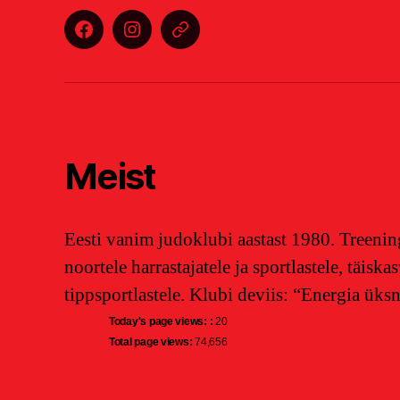
Facebook
Instagram
E-
post
Meist
Eesti vanim judoklubi aastast 1980. Treening
noortele harrastajatele ja sportlastele, täiska
tippsportlastele. Klubi deviis: “Energia üks
Today's page views: :
20
Total page views:
74,656