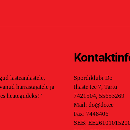
Kontaktinf
ud lasteaialastele,
Spordiklubi Do
svanud harrastajatele ja
Ihaste tee 7, Tartu
nes heategudeks!”
7421504, 55653269
Mail: do@do.ee
Fax: 7448406
SEB: EE2610101520